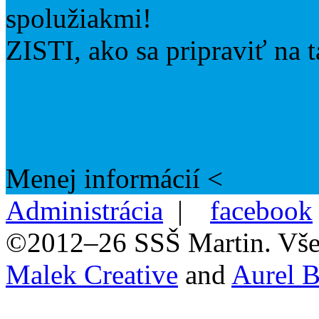
spolužiakmi!
ZISTI, ako sa pripraviť na 
Menej informácií <
Administrácia
|
facebook
©2012–26 SSŠ Martin. Vše
Malek Creative
and
Aurel B