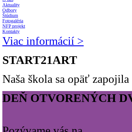
Aktuality
Odbory
Štúdium
Fotogaléria
NFP projekt
Kontakty
Viac informácií >
START21ART
Naša škola sa opäť zapojil
DEŇ OTVORENÝCH D
Pozývame vás na