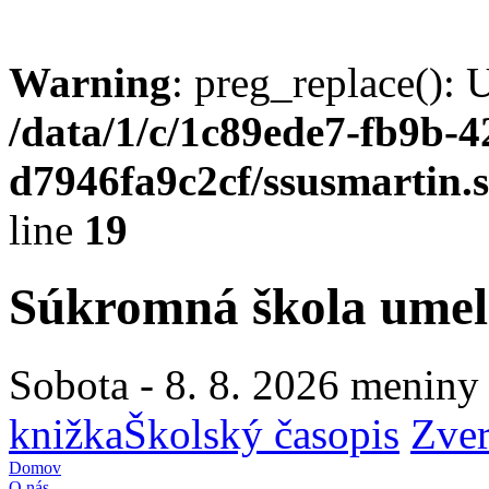
Warning
: preg_replace(): 
/data/1/c/1c89ede7-fb9b-4
d7946fa9c2cf/ssusmartin.s
line
19
Súkromná škola umel
Sobota - 8. 8. 2026 meniny
knižka
Školský časopis
Zve
Domov
O nás