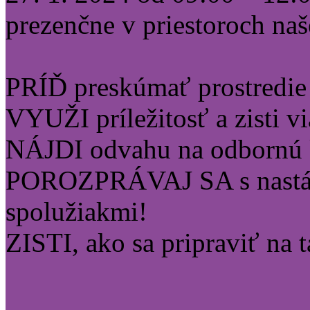
prezenčne v priestoroch naš
PRÍĎ preskúmať prostredie
VYUŽI príležitosť a zisti v
NÁJDI odvahu na odbornú 
POROZPRÁVAJ SA s nastáv
spolužiakmi!
ZISTI, ako sa pripraviť na 